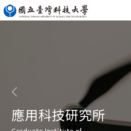
跳
到
主
要
內
容
區
應用科技研究所