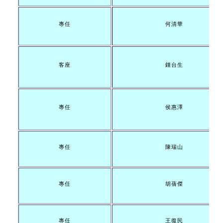
專任
何清華
客座
鍾台生
專任
侯惠澤
專任
陳瑞山
專任
胡蒨傑
專任
王復民