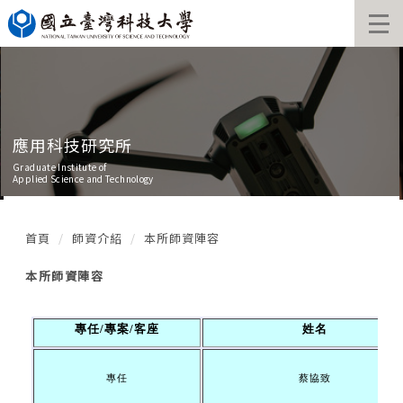
跳
到
主
要
內
容
區
應用科技研究所
Graduate Institute of
Applied Science and Technology
首頁
師資介紹
本所師資陣容
本所師資陣容
專任
/
專案/客座
姓名
專任
蔡協致