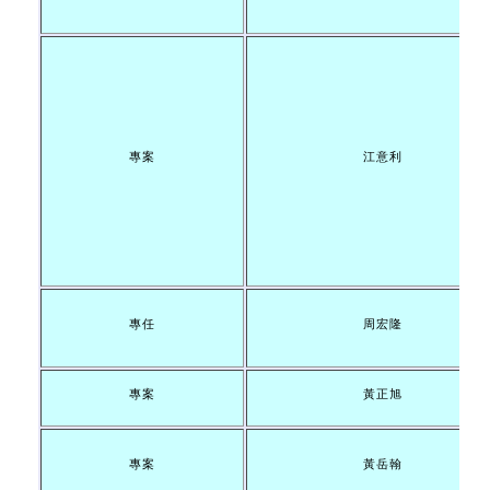
專案
江意利
專任
周宏隆
專案
黃正旭
專案
黃岳翰