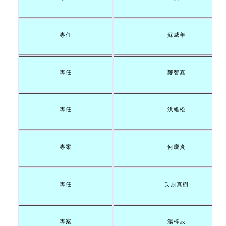
專任
蘇威年
專任
鄭智嘉
專任
洪維松
專案
何慶炎
專任
氏原真樹
專案
湯梓辰